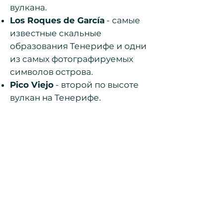
вулкана.
Los Roques de García
- самые
известные скальные
образования Тенерифе и одни
из самых фотографируемых
символов острова.
Pico Viejo
- второй по высоте
вулкан на Тенерифе.
Расположен рядом с Тейде и
имеет огромный кратер
диаметром около 800 метров.
Montaña Blanca
- пейзажи,
напоминающие поверхность
Луны. Благодаря своему
инопланетному рельефу, это
место использовалось в
съёмках многих фильмов,