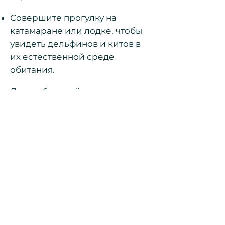
Совершите прогулку на
катамаране или лодке, чтобы
увидеть дельфинов и китов в
их естественной среде
обитания.
Для любителей активного
отдыха - сафари на водных
мотоциклах в океане.
Рыбаки
могут отправиться в
специальное 4-часовое
путешествие на
профессионально
оборудованной рыболовной
лодке.