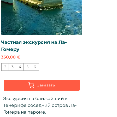
Частная экскурсия на Ла-
Гомеру
Цена
350,00 €
2
3
4
5
6
Заказать
Экскурсия на ближайший к
Тенерифе соседний остров Ла-
Гомера на пароме.