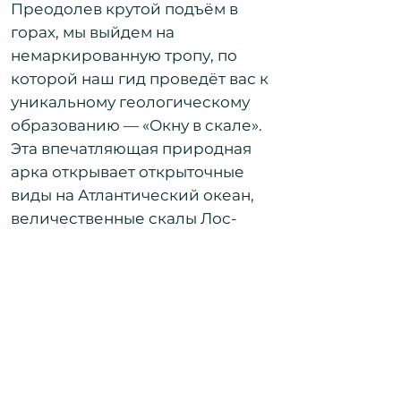
Преодолев крутой подъём в
горах, мы выйдем на
немаркированную тропу, по
которой наш гид проведёт вас к
уникальному геологическому
образованию — «Окну в скале».
Эта впечатляющая природная
арка открывает открытoчные
виды на Атлантический океан,
величественные скалы Лос-
Гигантес и далёкий остров Ла-
Гомера.
Спустимся в деревню Пуэрто-де-
Сантьяго, где сможем искупаться
на пляже с чёрным
вулканическим песком.
Экскурсия подходит для людей в