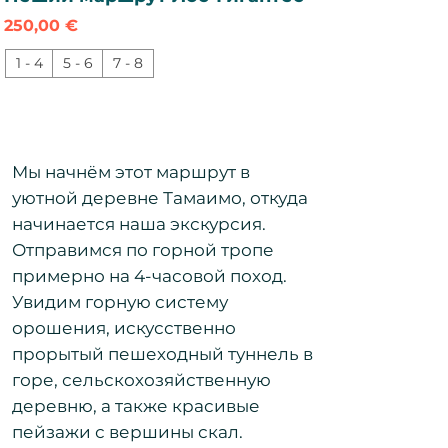
Цена
250,00 €
1 - 4
5 - 6
7 - 8
Мы начнём этот маршрут в
уютной деревне Тамаимо, откуда
начинается наша экскурсия.
Отправимся по горной тропе
примерно на 4-часовой поход.
Увидим горную систему
орошения, искусственно
прорытый пешеходный туннель в
горе, сельскохозяйственную
деревню, а также красивые
пейзажи с вершины скал.