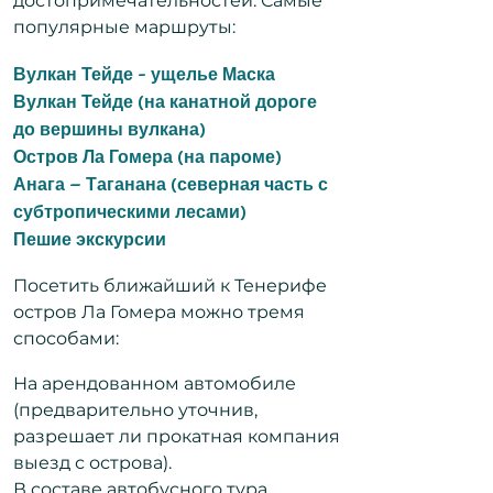
достопримечательностей. Самые
популярные маршруты:
Вулкан Тейде - ущелье Маска
Вулкан Тейде (на канатной дороге
до вершины вулкана)
Остров Ла Гомера (на пароме)
Анага – Таганана (северная часть с
субтропическими лесами)
Пешие экскурсии
Посетить ближайший к Тенерифе
остров Ла Гомера можно тремя
способами:
На арендованном автомобиле
(предварительно уточнив,
разрешает ли прокатная компания
выезд с острова).
В составе автобусного тура