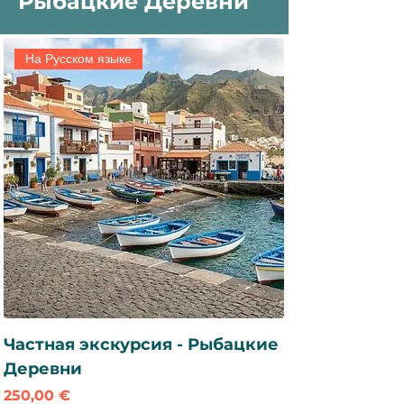
Рыбацкие Деревни
На Русском языке
Частная экскурсия - Рыбацкие
Деревни
Цена
250,00 €