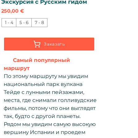
Экскурсия с Русским гидом
Цена
250,00 €
1 - 4
5 - 6
7 - 8
Заказать
Самый популярный
маршрут
По этому маршруту мы увидим
национальный парк вулкана
Тейде с лунными пейзажами,
места, где снимали голливудские
фильмы, потому что они выглядят
так, будто с другой планеты.​
Рядом мы увидим самую высокую
вершину Испании и проедем