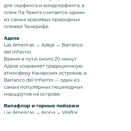
для серфинга и виндсерфинга, а
пляж Ла-Техита считается одним
из самых красивых природных
пляжей Тенерифе.
Адехе
Las Americas → Adeje → Barranco
del Infierno
Время в пути: около 20 минут
Адехе сохраняет традиционную
атмосферу Канарских островов, а
Barranco del Infierno — один из
самых популярных пешеходных
маршрутов на острове.
Вилафлор и горные пейзажи
Las Americas → Arona → Vilaflor
Время в пути: около 45 минут
Вилафлор — самый