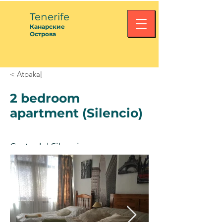
Tenerife
Канарские
Острова
< Atpakaļ
2 bedroom
apartment (Silencio)
Costa del Silencio
40€ / dienā