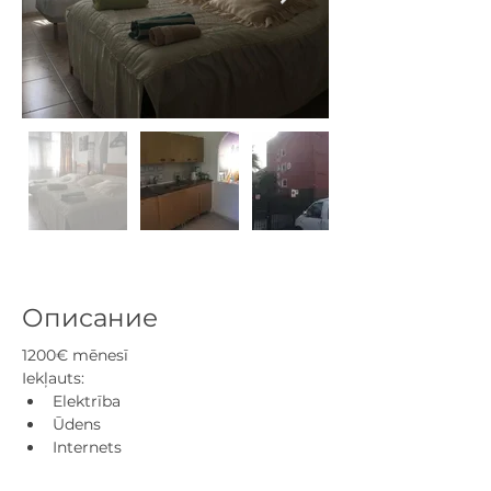
Описание
1200€ mēnesī
Iekļauts:
Elektrība
Ūdens
Internets