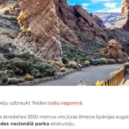
pēju uzbraukt Teides 
trošu vagoniņā.
 ka atrodaties 3550 metrus virs jūras līmeņa Spānijas augst
ides nacionālā parka
 ekskursiju.