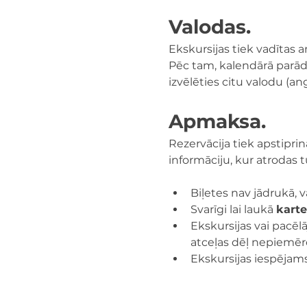
Valodas.
Ekskursijas tiek vadītas a
Pēc tam, kalendārā parādīs
izvēlēties citu valodu (a
Apmaksa.
Rezervācija tiek apstipri
informāciju, kur atrodas 
Biļetes nav jādrukā, 
Svarīgi lai laukā 
karte
Ekskursijas vai pacēlā
atceļas dēļ nepiemēr
Ekskursijas iespējams