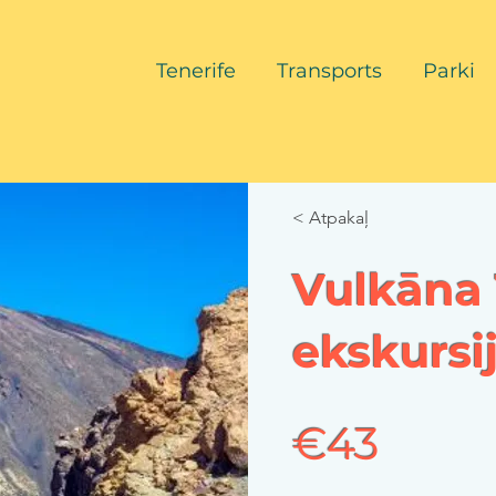
Tenerife
Transports
Parki
< Atpakaļ
Vulkāna 
ekskursi
€43