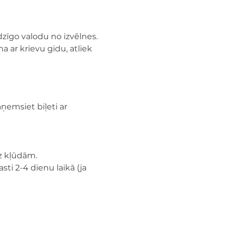
adzīgo valodu no izvēlnes.
a ar krievu gidu, atliek 
ņemsiet biļeti ar 
ez kļūdām.
sti 2-4 dienu laikā (ja 