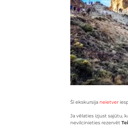
Šī ekskursija 
neietver
 ies
Ja vēlaties izjust sajūtu,
nevilcinieties rezervēt 
Te