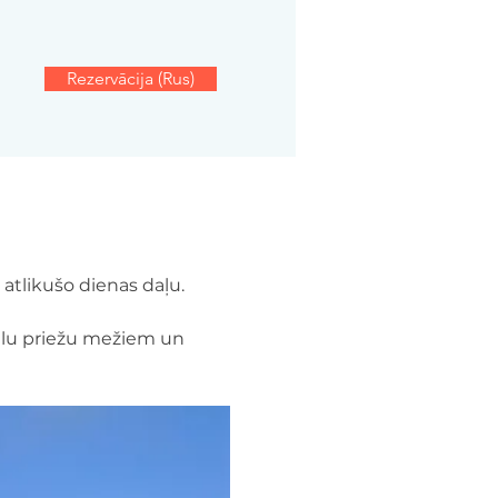
Rezervācija (Rus)
u atlikušo dienas daļu.
alu priežu mežiem un 