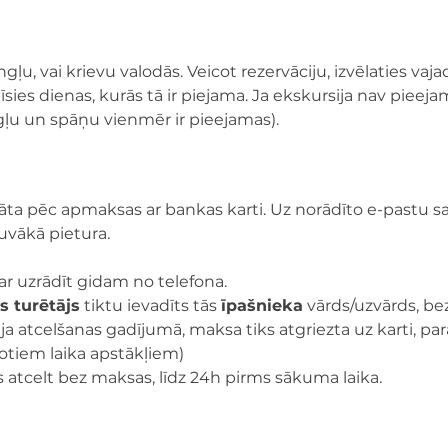
ngļu, vai krievu valodās. Veicot rezervāciju, izvēlaties vaj
ies dienas, kurās tā ir piejama. Ja ekskursija nav pieejam
ngļu un spāņu vienmēr ir pieejamas).
nāta pēc apmaksas ar bankas karti. Uz norādīto e-pastu sa
tuvākā pietura.
var uzrādīt gidam no telefona.
s turētājs
 tiktu ievadīts tās 
īpašnieka
 vārds/uzvārds, b
ja atcelšanas gadījumā, maksa tiks atgriezta uz karti, para
otiem laika apstākļiem)
 atcelt bez maksas, līdz 24h pirms sākuma laika.