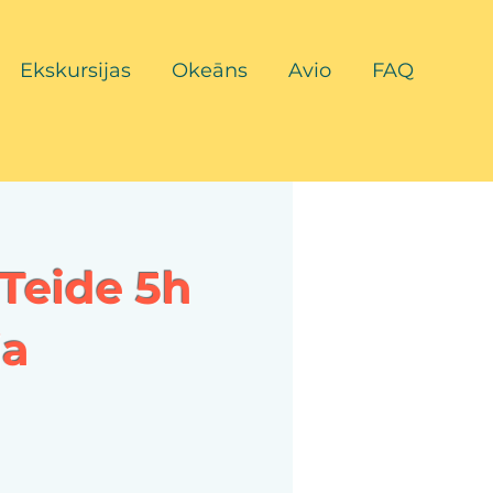
Ekskursijas
Okeāns
Avio
FAQ
Teide 5h
ja