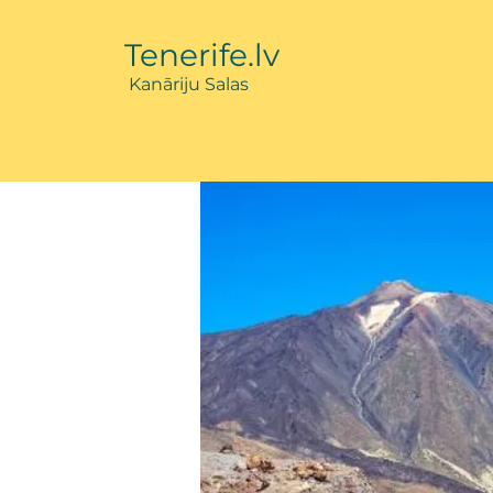
Tenerife.lv
Kanārij
u Salas