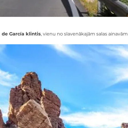
de García klintis
, vienu no slavenākajām salas ainavām