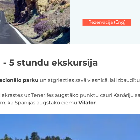
Rezervācija (Eng)
 - 5 stundu ekskursija
acionālo parku
 un atgriezties savā viesnīcā, lai izbaudīt
iekrastes uz Tenerifes augstāko punktu cauri Kanāriju s
em, kā Spānijas augstāko ciemu 
Vilafor
.