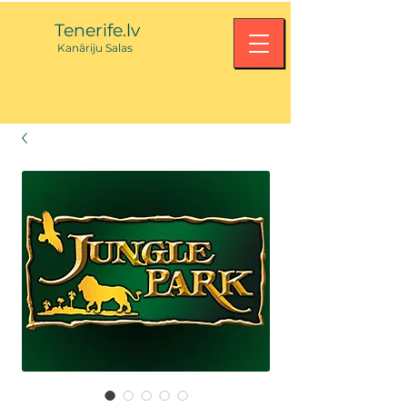
Tenerife.lv
Kanārij
u Salas