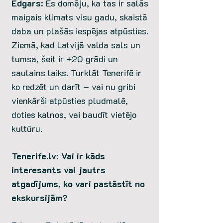
Edgars
: Es domāju, ka tas ir salās
maigais klimats visu gadu, skaistā
daba un plašās iespējas atpūsties.
Ziemā, kad Latvijā valda sals un
tumsa, šeit ir +20 grādi un
saulains laiks. Turklāt Tenerifē ir
ko redzēt un darīt – vai nu gribi
vienkārši atpūsties pludmalē,
doties kalnos, vai baudīt vietējo
kultūru.
Tenerife.lv: Vai ir kāds
interesants vai jautrs
atgadījums, ko vari pastāstīt no
ekskursijām?