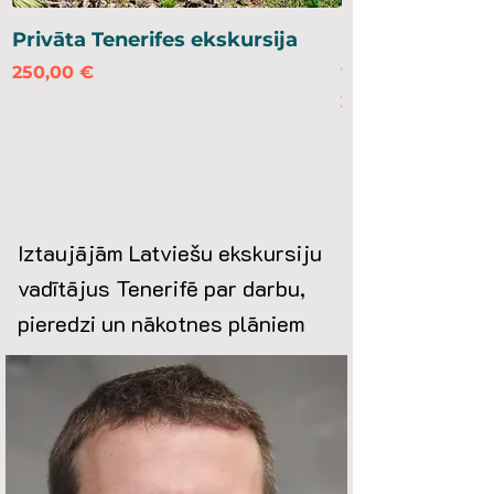
Privāta Tenerifes ekskursija
Privāta ekskur
Gomera
Cena
250,00 €
Cena
350,00 €
Iztaujājām Latviešu ekskursiju
vadītājus Tenerifē par darbu,
pieredzi un nākotnes plāniem