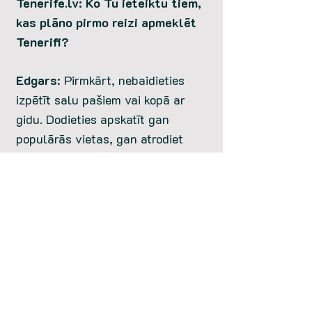
Tenerife.lv: Ko Tu ieteiktu tiem,
kas plāno pirmo reizi apmeklēt
Tenerifi?
Edgars
: Pirmkārt, nebaidieties
izpētīt salu pašiem vai kopā ar
gidu. Dodieties apskatīt gan
populārās vietas, gan atrodiet
laiku mazākiem ciematiem un
nomaļākām vietām.
Otrkārt, nogaršojiet vietējos
ēdienus un vīnus.
Un visbeidzot, neskrieniet cauri
visam pāris dienās. Tenerife ir
daudzveidīga, un tai ir vērts veltīt
pietiekami daudz laika, lai to