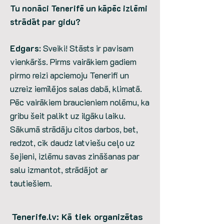
Tu nonāci Tenerifē un kāpēc izlēmi
strādāt par gidu?
Edgars
: Sveiki! Stāsts ir pavisam
vienkāršs. Pirms vairākiem gadiem
pirmo reizi apciemoju Tenerifi un
uzreiz iemīlējos salas dabā, klimatā.
Pēc vairākiem braucieniem nolēmu, ka
gribu šeit palikt uz ilgāku laiku.
Sākumā strādāju citos darbos, bet,
redzot, cik daudz latviešu ceļo uz
šejieni, izlēmu savas zināšanas par
salu izmantot, strādājot ar
tautiešiem.
Tenerife.lv: Kā tiek organizētas