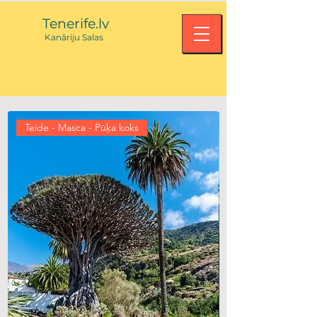
Tenerife.lv
Kanārij
u Salas
Teide - Masca - Pūķa koks