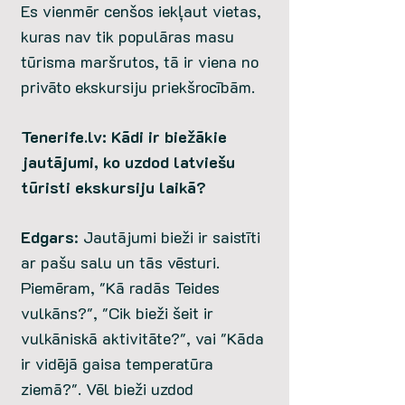
Es vienmēr cenšos iekļaut vietas,
kuras nav tik populāras masu
tūrisma maršrutos, tā ir viena no
privāto ekskursiju priekšrocībām.
Tenerife.lv: Kādi ir biežākie
jautājumi, ko uzdod latviešu
tūristi ekskursiju laikā?
Edgars
: Jautājumi bieži ir saistīti
ar pašu salu un tās vēsturi.
Piemēram, "Kā radās Teides
vulkāns?", "Cik bieži šeit ir
vulkāniskā aktivitāte?", vai "Kāda
ir vidējā gaisa temperatūra
ziemā?". Vēl bieži uzdod