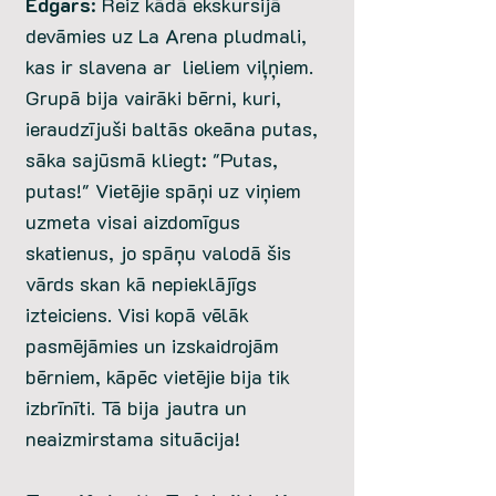
Edgars
: Reiz kādā ekskursijā
devāmies uz La Arena pludmali,
kas ir slavena ar lieliem viļņiem.
Grupā bija vairāki bērni, kuri,
ieraudzījuši baltās okeāna putas,
sāka sajūsmā kliegt: "Putas,
putas!" Vietējie spāņi uz viņiem
uzmeta visai aizdomīgus
skatienus, jo spāņu valodā šis
vārds skan kā nepieklājīgs
izteiciens. Visi kopā vēlāk
pasmējāmies un izskaidrojām
bērniem, kāpēc vietējie bija tik
izbrīnīti. Tā bija jautra un
neaizmirstama situācija!